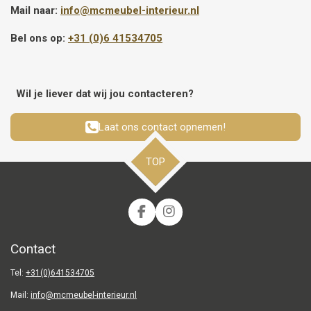
Mail naar:
info@mcmeubel-interieur.nl
Bel ons op:
+31 (0)6 41534705
Wil je liever dat wij jou contacteren?
Laat ons contact opnemen!
TOP
F
I
a
n
c
s
Contact
e
t
b
a
Tel:
+31(0)641534705
o
g
o
r
Mail:
info@mcmeubel-interieur.nl
k
a