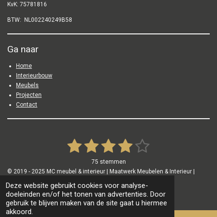
m
KvK: 75781816
BTW: NL002240249B58
Ga naar
Home
Interieurbouw
Meubels
Projecten
Contact
1
2
3
4
5
S
R
t
a
e
s
s
s
s
s
75 stemmen
m
t
m
t
t
t
t
t
© 2019 - 2025 MC meubel & interieur | Maatwerk Meubelen & Interieur |
i
e
Algemene voorwaarden
|
Privacy policy
n
n
Deze website gebruikt cookies voor analyse-
e
e
e
e
e
g
Powered by
JouwWeb
doeleinden en/of het tonen van advertenties. Door
:
gebruik te blijven maken van de site gaat u hiermee
r
r
r
r
r
akkoord.
3