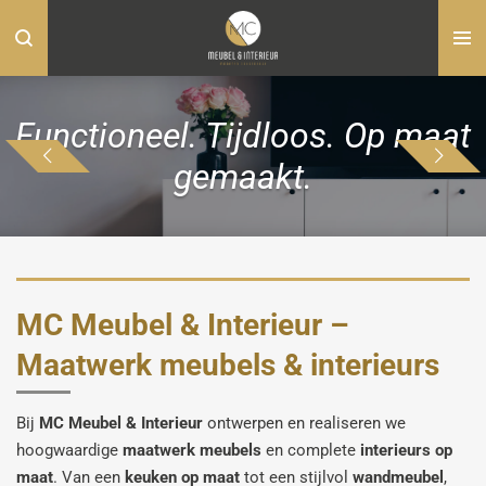
Ga
direct
naar
de
Functioneel. Tijdloos. Op maat
hoofdinhoud
gemaakt.
MC Meubel & Interieur –
Maatwerk meubels & interieurs
Bij
MC Meubel & Interieur
ontwerpen en realiseren we
hoogwaardige
maatwerk meubels
en complete
interieurs op
maat
. Van een
keuken op maat
tot een stijlvol
wandmeubel
,