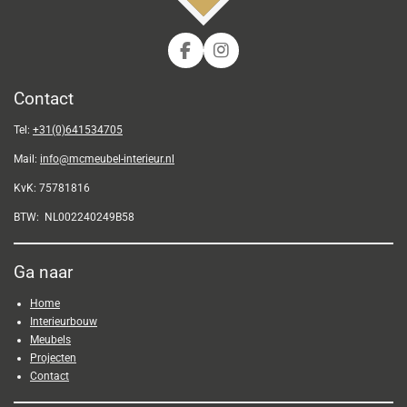
F
I
a
n
c
s
Contact
e
t
b
a
Tel:
+31(0)641534705
o
g
o
r
Mail:
info@mcmeubel-interieur.nl
k
a
m
KvK: 75781816
BTW: NL002240249B58
Ga naar
Home
Interieurbouw
Meubels
Projecten
Contact